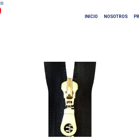
INICIO
NOSOTROS
P
CIERRES METÁLICOS Nª 7
Metálico No.7
Separable Niquelado brilloso