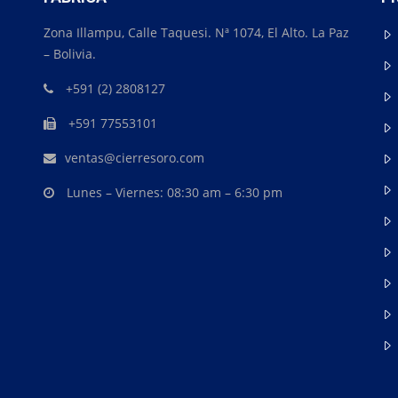
Zona Illampu, Calle Taquesi. Nª 1074, El Alto. La Paz
– Bolivia.
+591 (2) 2808127
+591 77553101
ventas@cierresoro.com
Lunes – Viernes: 08:30 am – 6:30 pm