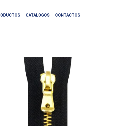
RODUCTOS
CATÁLOGOS
CONTACTOS
CIERRES METÁLICOS Nª 7
Metálico No.7
Separable Dorado