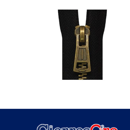
CIERRES METÁLICOS Nª 7
Metálico No.7
Separable Bronce Viejo