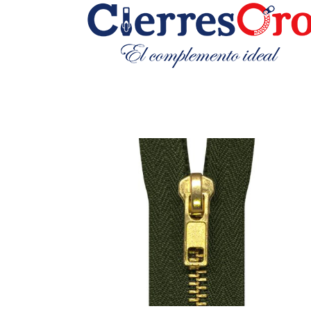
CIERRES METÁLICOS Nª 7
Metálico No.7
Separable Dorado